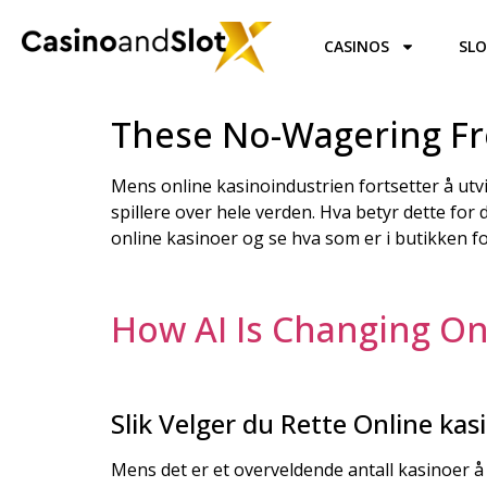
CASINOS
SLO
These No-Wagering Fr
Mens online kasinoindustrien fortsetter å utvi
spillere over hele verden. Hva betyr dette for
online kasinoer og se hva som er i butikken fo
How AI Is Changing On
Slik Velger du Rette Online kas
Mens det er et overveldende antall kasinoer å 