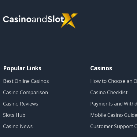
Popular Links
Casinos
Best Online Casinos
How to Choose an O
Casino Comparison
Casino Checklist
Casino Reviews
Payments and Withd
Slots Hub
Mobile Casino Guid
Casino News
Customer Support C