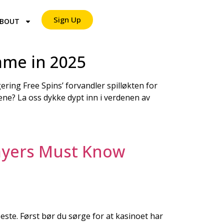
Sign Up
BOUT
ame in 2025
ering Free Spins’ forvandler spilløkten for
dene? La oss dykke dypt inn i verdenen av
layers Must Know
beste. Først bør du sørge for at kasinoet har