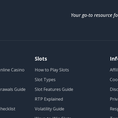
Your go-to resource fo
Slots
In
nline Casino
How to Play Slots
Affi
Slot Types
Cook
rawals Guide
Slot Features Guide
Dis
e
RTP Explained
Priv
hecklist
Volatility Guide
Res