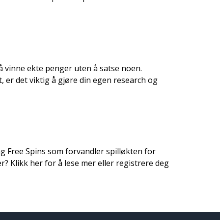
 vinne ekte penger uten å satse noen.
, er det viktig å gjøre din egen research og
 Free Spins som forvandler spilløkten for
er? Klikk her for å lese mer eller registrere deg